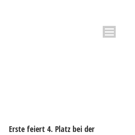
WESTFALIA INFORMIERT
Neuigkeiten rund um den Verein
Erste feiert 4. Platz bei der