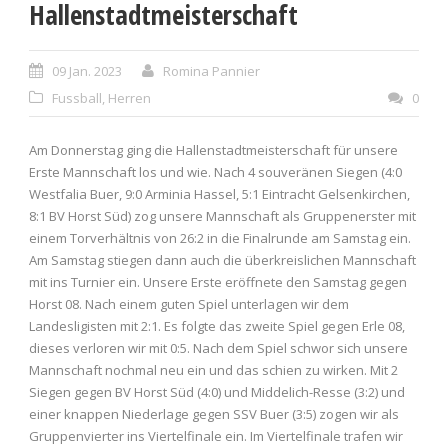
Hallenstadtmeisterschaft
09 Jan. 2023
Romina Pannier
Fussball
,
Herren
0
Am Donnerstag ging die Hallenstadtmeisterschaft für unsere
Erste Mannschaft los und wie. Nach 4 souveränen Siegen (4:0
Westfalia Buer, 9:0 Arminia Hassel, 5:1 Eintracht Gelsenkirchen,
8:1 BV Horst Süd) zog unsere Mannschaft als Gruppenerster mit
einem Torverhältnis von 26:2 in die Finalrunde am Samstag ein.
Am Samstag stiegen dann auch die überkreislichen Mannschaft
mit ins Turnier ein. Unsere Erste eröffnete den Samstag gegen
Horst 08. Nach einem guten Spiel unterlagen wir dem
Landesligisten mit 2:1. Es folgte das zweite Spiel gegen Erle 08,
dieses verloren wir mit 0:5. Nach dem Spiel schwor sich unsere
Mannschaft nochmal neu ein und das schien zu wirken. Mit 2
Siegen gegen BV Horst Süd (4:0) und Middelich-Resse (3:2) und
einer knappen Niederlage gegen SSV Buer (3:5) zogen wir als
Gruppenvierter ins Viertelfinale ein. Im Viertelfinale trafen wir