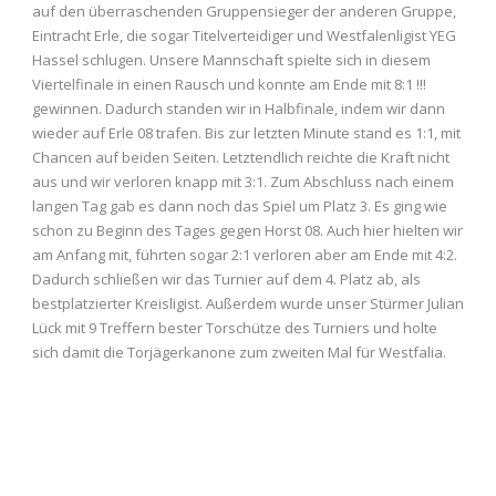
auf den überraschenden Gruppensieger der anderen Gruppe,
Eintracht Erle, die sogar Titelverteidiger und Westfalenligist YEG
Hassel schlugen. Unsere Mannschaft spielte sich in diesem
Viertelfinale in einen Rausch und konnte am Ende mit 8:1 !!!
gewinnen. Dadurch standen wir in Halbfinale, indem wir dann
wieder auf Erle 08 trafen. Bis zur letzten Minute stand es 1:1, mit
Chancen auf beiden Seiten. Letztendlich reichte die Kraft nicht
aus und wir verloren knapp mit 3:1. Zum Abschluss nach einem
langen Tag gab es dann noch das Spiel um Platz 3. Es ging wie
schon zu Beginn des Tages gegen Horst 08. Auch hier hielten wir
am Anfang mit, führten sogar 2:1 verloren aber am Ende mit 4:2.
Dadurch schließen wir das Turnier auf dem 4. Platz ab, als
bestplatzierter Kreisligist. Außerdem wurde unser Stürmer Julian
Lück mit 9 Treffern bester Torschütze des Turniers und holte
sich damit die Torjägerkanone zum zweiten Mal für Westfalia.