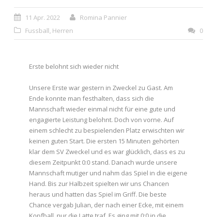
11 Apr. 2022
Romina Pannier
Fussball
,
Herren
0
Erste belohnt sich wieder nicht
Unsere Erste war gestern in Zweckel zu Gast. Am
Ende konnte man festhalten, dass sich die
Mannschaft wieder einmal nicht für eine gute und
engagierte Leistung belohnt. Doch von vorne. Auf
einem schlecht zu bespielenden Platz erwischten wir
keinen guten Start. Die ersten 15 Minuten gehörten
klar dem SV Zweckel und es war glücklich, dass es zu
diesem Zeitpunkt 0:0 stand. Danach wurde unsere
Mannschaft mutiger und nahm das Spiel in die eigene
Hand. Bis zur Halbzeit spielten wir uns Chancen
heraus und hatten das Spiel im Griff. Die beste
Chance vergab Julian, der nach einer Ecke, mit einem
Kopfball, nur die Latte traf. Es ging mit 0:0 in die