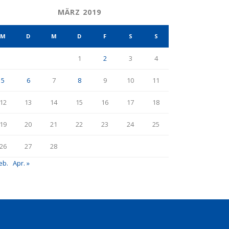
MÄRZ 2019
M
D
M
D
F
S
S
1
2
3
4
5
6
7
8
9
10
11
12
13
14
15
16
17
18
19
20
21
22
23
24
25
26
27
28
eb.
Apr. »