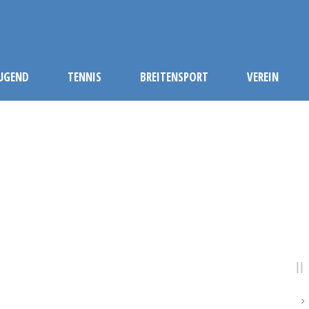
JUGEND
TENNIS
BREITENSPORT
VEREIN
DAY
März 8, 2019