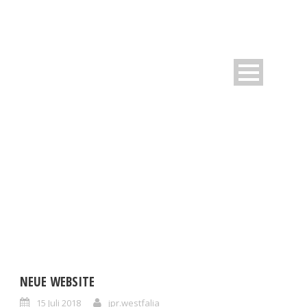
MONTH
Juli 2018
NEUE WEBSITE
15 Juli 2018
jpr.westfalia