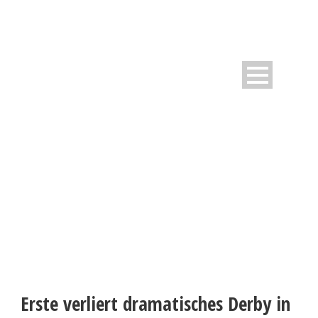
WESTFALIA INFORMIERT
Neuigkeiten rund um den Verein
Erste verliert dramatisches Derby in