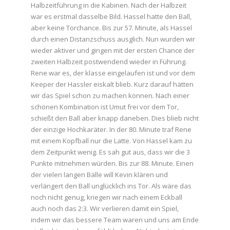
Halbzeitführung in die Kabinen. Nach der Halbzeit
war es erstmal dasselbe Bild. Hassel hatte den Ball,
aber keine Torchance. Bis zur 57. Minute, als Hassel
durch einen Distanzschuss ausglich. Nun wurden wir
wieder aktiver und gingen mit der ersten Chance der
zweiten Halbzeit postwendend wieder in Führung.
Rene war es, der klasse eingelaufen ist und vor dem
Keeper der Hassler eiskalt blieb. Kurz darauf hätten
wir das Spiel schon zu machen können. Nach einer
schönen Kombination ist Umut frei vor dem Tor,
schießt den Ball aber knapp daneben. Dies blieb nicht
der einzige Hochkaräter. In der 80. Minute traf Rene
mit einem Kopfball nur die Latte. Von Hassel kam zu
dem Zeitpunkt wenig. Es sah gut aus, dass wir die 3
Punkte mitnehmen würden. Bis zur 88. Minute. Einen
der vielen langen Bälle will Kevin klären und
verlängert den Ball unglücklich ins Tor. Als wäre das
noch nicht genug, kriegen wir nach einem Eckball
auch noch das 2:3. Wir verlieren damit ein Spiel,
indem wir das bessere Team waren und uns am Ende