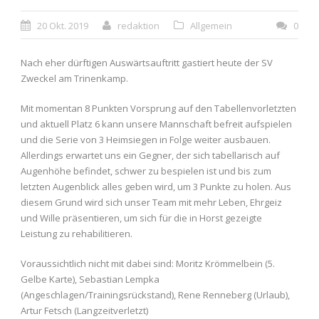
20 Okt. 2019
redaktion
Allgemein
0
Nach eher dürftigen Auswärtsauftritt gastiert heute der SV
Zweckel am Trinenkamp.
Mit momentan 8 Punkten Vorsprung auf den Tabellenvorletzten
und aktuell Platz 6 kann unsere Mannschaft befreit aufspielen
und die Serie von 3 Heimsiegen in Folge weiter ausbauen.
Allerdings erwartet uns ein Gegner, der sich tabellarisch auf
Augenhöhe befindet, schwer zu bespielen ist und bis zum
letzten Augenblick alles geben wird, um 3 Punkte zu holen. Aus
diesem Grund wird sich unser Team mit mehr Leben, Ehrgeiz
und Wille präsentieren, um sich für die in Horst gezeigte
Leistung zu rehabilitieren.
Voraussichtlich nicht mit dabei sind: Moritz Krömmelbein (5.
Gelbe Karte), Sebastian Lempka
(Angeschlagen/Trainingsrückstand), Rene Renneberg (Urlaub),
Artur Fetsch (Langzeitverletzt)