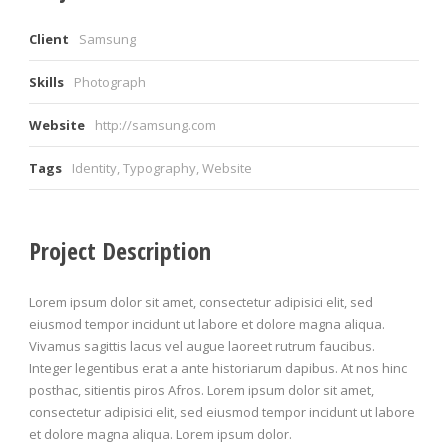
Client
Samsung
Skills
Photograph
Website
http://samsung.com
Tags
Identity
,
Typography
,
Website
Project Description
Lorem ipsum dolor sit amet, consectetur adipisici elit, sed
eiusmod tempor incidunt ut labore et dolore magna aliqua.
Vivamus sagittis lacus vel augue laoreet rutrum faucibus.
Integer legentibus erat a ante historiarum dapibus. At nos hinc
posthac, sitientis piros Afros. Lorem ipsum dolor sit amet,
consectetur adipisici elit, sed eiusmod tempor incidunt ut labore
et dolore magna aliqua. Lorem ipsum dolor.