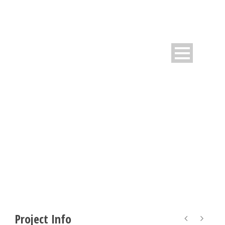
PROIN PELLENTESQUE
Caption placed here
Project Info